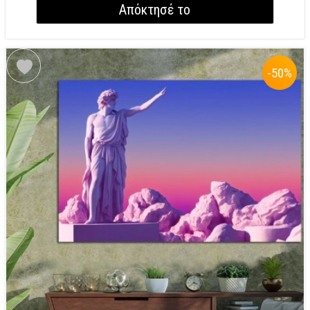
Απόκτησέ το
-50
%