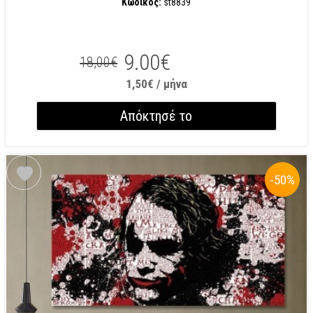
Κωδικός:
st8839
9.00€
18,00€
1,50€ / μήνα
Απόκτησέ το
-50
%