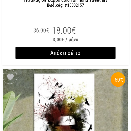
Πίνακας σε καμβά colorfull hand street art
Κωδικός:
st10002157
18.00€
36,00€
3,00€ / μήνα
Απόκτησέ το
-50
%