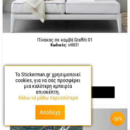
Πίνακας σε καμβά Graffiti 01
Κωδικός:
st8831
10.13€
20,25€
Το Stickerman.gr χρησιμοποιεί
1,69€ / μήνα
cookies, για να σας προσφέρει
μια καλύτερη εμπειρία
επισκέπτη.
Απόκτησέ το
Θέλω να μάθω περισσότερα
Αποδοχή
-50
%