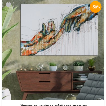
-50
%