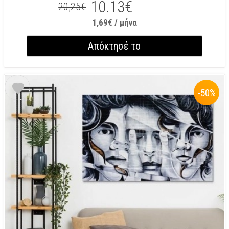
10.13€
20,25€
1,69€ / μήνα
Απόκτησέ το
-50
%