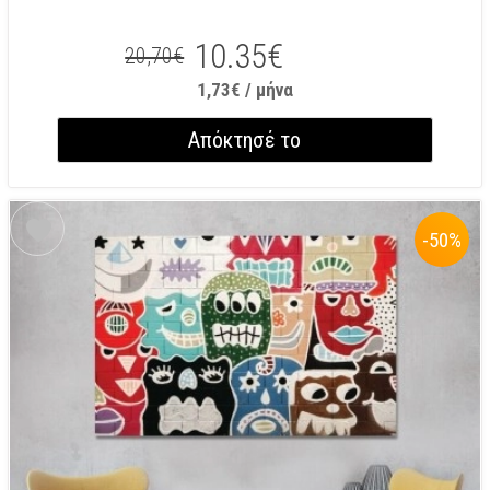
10.35€
20,70€
1,73€ / μήνα
Απόκτησέ το
-50
%