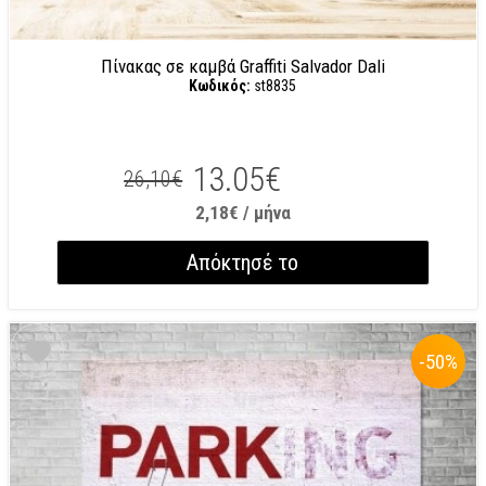
Πίνακας σε καμβά Graffiti Salvador Dali
Κωδικός:
st8835
13.05€
26,10€
2,18€ / μήνα
Απόκτησέ το
-50
%