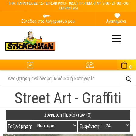
ΤΗΛ. ΠΑΡΑΓΓΕΛΙΕΣ : Δ-ΤΕΤ-ΣΑΒ (9:00 - 18:00) ΤΡ.-ΠΕΜ.-ΠΑΡ (9:00 - 21:00) +30
210 4441809
Είσοδος στο λογαριασμό μου
Αγαπημένα
0
Εξέλιξη Παραγγελίας
Ο Λογαριασμός μου
Street Art - Graffiti
Σύγκριση Προϊόντων (0)
Ταξινόμηση:
Εμφάνιση: