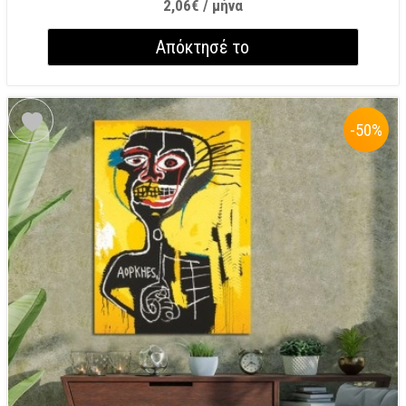
2,06€ / μήνα
Απόκτησέ το
-50
%