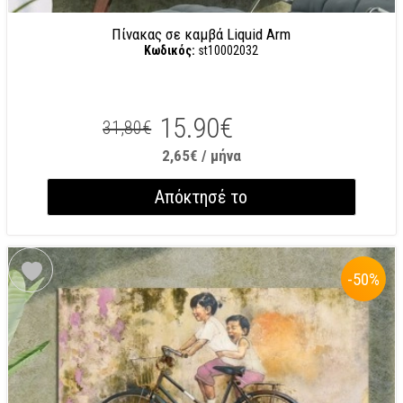
Πίνακας σε καμβά Liquid Arm
Κωδικός:
st10002032
15.90€
31,80€
2,65€ / μήνα
Απόκτησέ το
-50
%