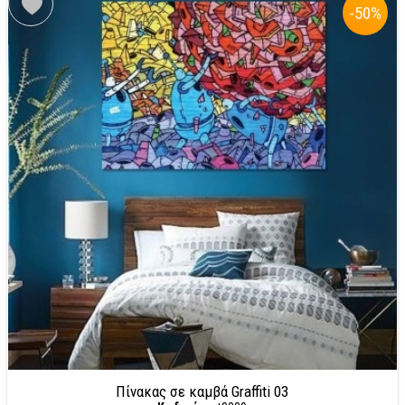
-50
%
Πίνακας σε καμβά Graffiti 03