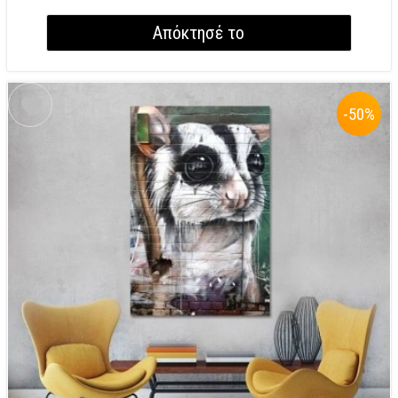
Απόκτησέ το
-50
%